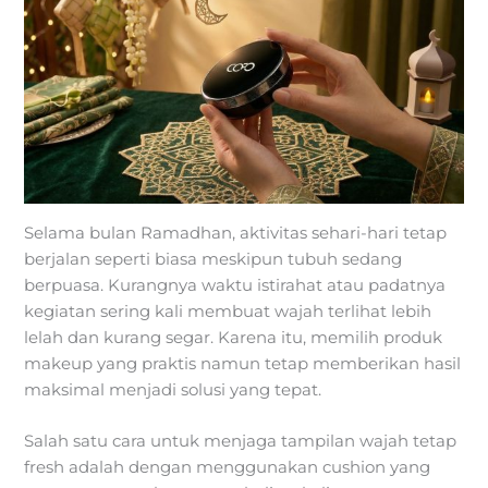
Selama bulan Ramadhan, aktivitas sehari-hari tetap
berjalan seperti biasa meskipun tubuh sedang
berpuasa. Kurangnya waktu istirahat atau padatnya
kegiatan sering kali membuat wajah terlihat lebih
lelah dan kurang segar. Karena itu, memilih produk
makeup yang praktis namun tetap memberikan hasil
maksimal menjadi solusi yang tepat.
Salah satu cara untuk menjaga tampilan wajah tetap
fresh adalah dengan menggunakan cushion yang