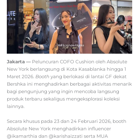
Jakarta —
Peluncuran COFO Cushion oleh Absolute
New York berlangsung di Kota Kasablanka hingga 1
Maret 2026.
Booth
yang berlokasi di lantai GF dekat
Bershka ini menghadirkan berbagai aktivitas menarik
bagi pengunjung yang ingin mencoba langsung
produk terbaru sekaligus mengeksplorasi koleksi
lainnya.
Secara khusus pada 23 dan 24 Februari 2026, booth
Absolute New York menghadirkan influencer
@ikamarthia dan @karishaizzati serta MUA