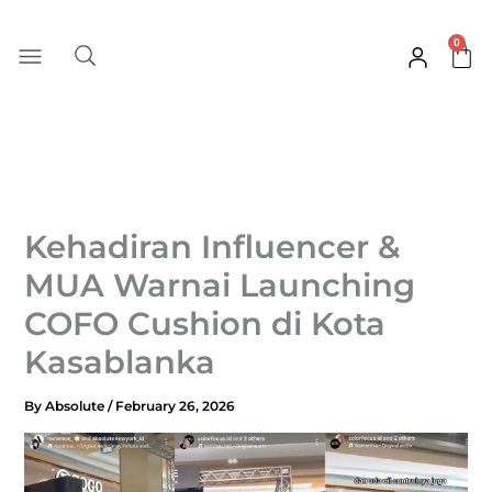
Skip
to
0
Car
content
Kehadiran Influencer &
MUA Warnai Launching
COFO Cushion di Kota
Kasablanka
By
Absolute
/
February 26, 2026